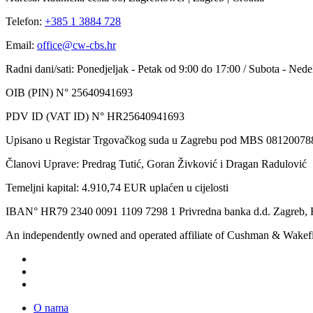
Telefon:
+385 1 3884 728
Email:
office@cw-cbs.hr
Radni dani/sati: Ponedjeljak - Petak od 9:00 do 17:00 / Subota - Nede
OIB (PIN) N° 25640941693
PDV ID (VAT ID) N° HR25640941693
Upisano u Registar Trgovačkog suda u Zagrebu pod MBS 08120078
Članovi Uprave: Predrag Tutić, Goran Živković i Dragan Radulović
Temeljni kapital: 4.910,74 EUR uplaćen u cijelosti
IBAN° HR79 2340 0091 1109 7298 1 Privredna banka d.d. Zagreb, R
An independently owned and operated affiliate of Cushman & Wakef
O nama