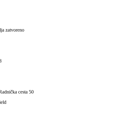
lja zatvoreno
8
adnička cesta 50
ield