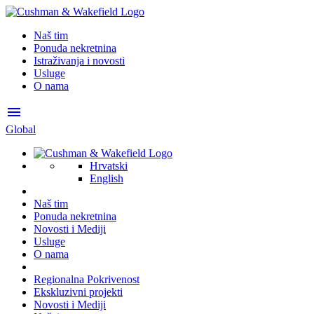
Naš tim
Ponuda nekretnina
Istraživanja i novosti
Usluge
O nama
menu
Global
Hrvatski
English
Naš tim
Ponuda nekretnina
Novosti i Mediji
Usluge
O nama
Regionalna Pokrivenost
Ekskluzivni projekti
Novosti i Mediji