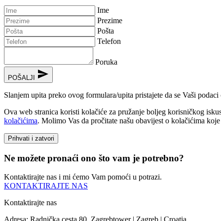
Ime
Prezime
Pošta
Telefon
Poruka
send
POŠALJI
Slanjem upita preko ovog formulara/upita pristajete da se Vaši podaci 
Ova web stranica koristi kolačiće za pružanje boljeg korisničkog isku
kolačićima
. Molimo Vas da pročitate našu obavijest o kolačićima koje 
Prihvati i zatvori
Ne možete pronaći ono što vam je potrebno?
Kontaktirajte nas i mi ćemo Vam pomoći u potrazi.
KONTAKTIRAJTE NAS
Kontaktirajte nas
Adresa: Radnička cesta 80, Zagrebtower | Zagreb | Croatia