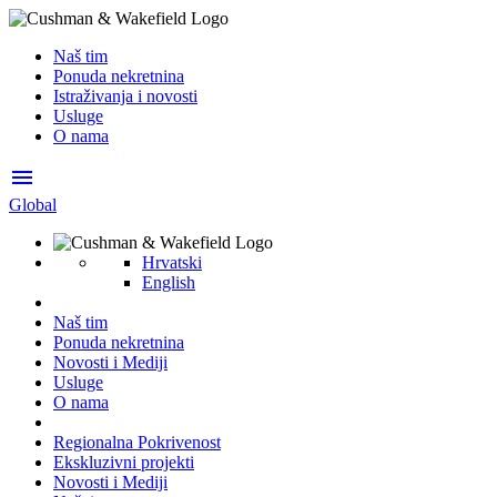
Naš tim
Ponuda nekretnina
Istraživanja i novosti
Usluge
O nama
menu
Global
Hrvatski
English
Naš tim
Ponuda nekretnina
Novosti i Mediji
Usluge
O nama
Regionalna Pokrivenost
Ekskluzivni projekti
Novosti i Mediji