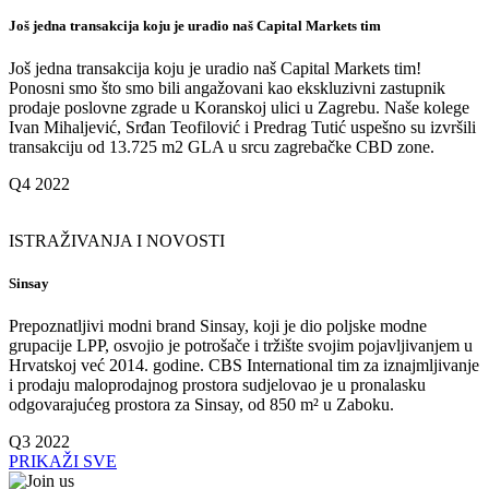
Još jedna transakcija koju je uradio naš Capital Markets tim
Još jedna transakcija koju je uradio naš Capital Markets tim!
Ponosni smo što smo bili angažovani kao ekskluzivni zastupnik
prodaje poslovne zgrade u Koranskoj ulici u Zagrebu. Naše kolege
Ivan Mihaljević, Srđan Teofilović i Predrag Tutić uspešno su izvršili
transakciju od 13.725 m2 GLA u srcu zagrebačke CBD zone.
Q4 2022
ISTRAŽIVANJA I NOVOSTI
Sinsay
Prepoznatljivi modni brand Sinsay, koji je dio poljske modne
grupacije LPP, osvojio je potrošače i tržište svojim pojavljivanjem u
Hrvatskoj već 2014. godine. CBS International tim za iznajmljivanje
i prodaju maloprodajnog prostora sudjelovao je u pronalasku
odgovarajućeg prostora za Sinsay, od 850 m² u Zaboku.
Q3 2022
PRIKAŽI SVE