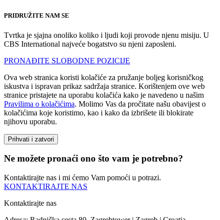
PRIDRUŽITE NAM SE
Tvrtka je sjajna onoliko koliko i ljudi koji provode njenu misiju. U
CBS International najveće bogatstvo su njeni zaposleni.
PRONAĐITE SLOBODNE POZICIJE
Ova web stranica koristi kolačiće za pružanje boljeg korisničkog
iskustva i ispravan prikaz sadržaja stranice. Korištenjem ove web
stranice pristajete na uporabu kolačića kako je navedeno u našim
Pravilima o kolačićima
. Molimo Vas da pročitate našu obavijest o
kolačićima koje koristimo, kao i kako da izbrišete ili blokirate
njihovu uporabu.
Prihvati i zatvori
Ne možete pronaći ono što vam je potrebno?
Kontaktirajte nas i mi ćemo Vam pomoći u potrazi.
KONTAKTIRAJTE NAS
Kontaktirajte nas
Adresa: Radnička cesta 80, Zagrebtower | Zagreb | Croatia