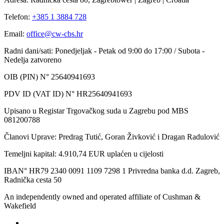
Telefon:
+385 1 3884 728
Email:
office@cw-cbs.hr
Radni dani/sati: Ponedjeljak - Petak od 9:00 do 17:00 / Subota -
Nedelja zatvoreno
OIB (PIN) N° 25640941693
PDV ID (VAT ID) N° HR25640941693
Upisano u Registar Trgovačkog suda u Zagrebu pod MBS
081200788
Članovi Uprave: Predrag Tutić, Goran Živković i Dragan Radulović
Temeljni kapital: 4.910,74 EUR uplaćen u cijelosti
IBAN° HR79 2340 0091 1109 7298 1 Privredna banka d.d. Zagreb,
Radnička cesta 50
An independently owned and operated affiliate of Cushman &
Wakefield