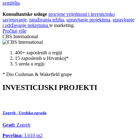
zemljišta
.
Konsultantske usluge
procjene vrijednosti i investicijsko
savjetovanje
,
istraživanja tržišta
,
upravljanje projektima
,
upravljanje
i održavanje nekretnina
te marketing.
Pročitaj više
CBS International
400+
zaposlenih u regiji
15
zaposlenih u Hrvatskoj*
5
ureda u regiji
* Dio Cushman & Wakefield grupe
INVESTICIJSKI PROJEKTI
Zagreb - Uredska zgrada
Grad:
Zagreb
Površina:
3.610 m2