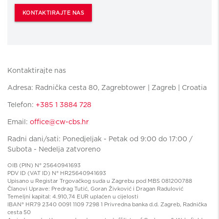
KONTAKTIRAJTE NAS
Kontaktirajte nas
Adresa: Radnička cesta 80, Zagrebtower | Zagreb | Croatia
Telefon:
+385 1 3884 728
Email:
office@cw-cbs.hr
Radni dani/sati: Ponedjeljak - Petak od 9:00 do 17:00 /
Subota - Nedelja zatvoreno
OIB (PIN) N° 25640941693
PDV ID (VAT ID) N° HR25640941693
Upisano u Registar Trgovačkog suda u Zagrebu pod MBS 081200788
Članovi Uprave: Predrag Tutić, Goran Živković i Dragan Radulović
Temeljni kapital: 4.910,74 EUR uplaćen u cijelosti
IBAN° HR79 2340 0091 1109 7298 1 Privredna banka d.d. Zagreb, Radnička
cesta 50