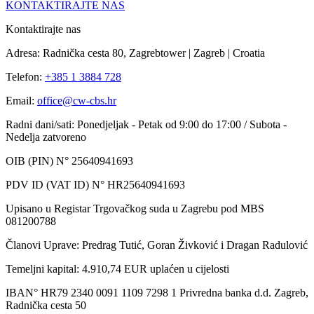
KONTAKTIRAJTE NAS
Kontaktirajte nas
Adresa: Radnička cesta 80, Zagrebtower | Zagreb | Croatia
Telefon:
+385 1 3884 728
Email:
office@cw-cbs.hr
Radni dani/sati: Ponedjeljak - Petak od 9:00 do 17:00 / Subota -
Nedelja zatvoreno
OIB (PIN) N° 25640941693
PDV ID (VAT ID) N° HR25640941693
Upisano u Registar Trgovačkog suda u Zagrebu pod MBS
081200788
Članovi Uprave: Predrag Tutić, Goran Živković i Dragan Radulović
Temeljni kapital: 4.910,74 EUR uplaćen u cijelosti
IBAN° HR79 2340 0091 1109 7298 1 Privredna banka d.d. Zagreb,
Radnička cesta 50