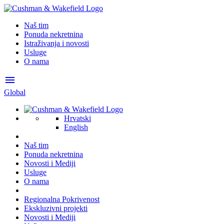
Naš tim
Ponuda nekretnina
Istraživanja i novosti
Usluge
O nama
menu
Global
Hrvatski
English
Naš tim
Ponuda nekretnina
Novosti i Mediji
Usluge
O nama
Regionalna Pokrivenost
Ekskluzivni projekti
Novosti i Mediji