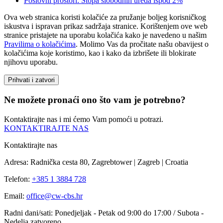
Poslovni prostori: Stopa slobodnih ureda ispod 2%
Ova web stranica koristi kolačiće za pružanje boljeg korisničkog
iskustva i ispravan prikaz sadržaja stranice. Korištenjem ove web
stranice pristajete na uporabu kolačića kako je navedeno u našim
Pravilima o kolačićima
. Molimo Vas da pročitate našu obavijest o
kolačićima koje koristimo, kao i kako da izbrišete ili blokirate
njihovu uporabu.
Prihvati i zatvori
Ne možete pronaći ono što vam je potrebno?
Kontaktirajte nas i mi ćemo Vam pomoći u potrazi.
KONTAKTIRAJTE NAS
Kontaktirajte nas
Adresa: Radnička cesta 80, Zagrebtower | Zagreb | Croatia
Telefon:
+385 1 3884 728
Email:
office@cw-cbs.hr
Radni dani/sati: Ponedjeljak - Petak od 9:00 do 17:00 / Subota -
Nedelja zatvoreno