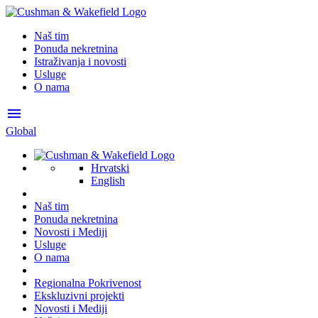
Naš tim
Ponuda nekretnina
Istraživanja i novosti
Usluge
O nama
menu
Global
Hrvatski
English
Naš tim
Ponuda nekretnina
Novosti i Mediji
Usluge
O nama
Regionalna Pokrivenost
Ekskluzivni projekti
Novosti i Mediji