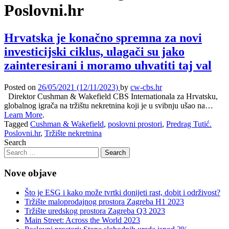
Poslovni.hr
Hrvatska je konačno spremna za novi
investicijski ciklus, ulagači su jako
zainteresirani i moramo uhvatiti taj val
Posted on
26/05/2021
(12/11/2023)
by
cw-cbs.hr
Direktor Cushman & Wakefield CBS Internationala za Hrvatsku,
globalnog igrača na tržištu nekretnina koji je u svibnju ušao na…
Learn More
.
Tagged
Cushman & Wakefield
,
poslovni prostori
,
Predrag Tutić.
Poslovni.hr
,
Tržište nekretnina
Search
Nove objave
Što je ESG i kako može tvrtki donijeti rast, dobit i održivost?
Tržište maloprodajnog prostora Zagreba H1 2023
Tržište uredskog prostora Zagreba Q3 2023
Main Street: Across the World 2023