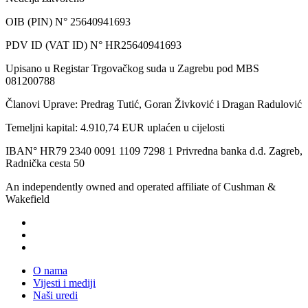
OIB (PIN) N° 25640941693
PDV ID (VAT ID) N° HR25640941693
Upisano u Registar Trgovačkog suda u Zagrebu pod MBS
081200788
Članovi Uprave: Predrag Tutić, Goran Živković i Dragan Radulović
Temeljni kapital: 4.910,74 EUR uplaćen u cijelosti
IBAN° HR79 2340 0091 1109 7298 1 Privredna banka d.d. Zagreb,
Radnička cesta 50
An independently owned and operated affiliate of Cushman &
Wakefield
O nama
Vijesti i mediji
Naši uredi