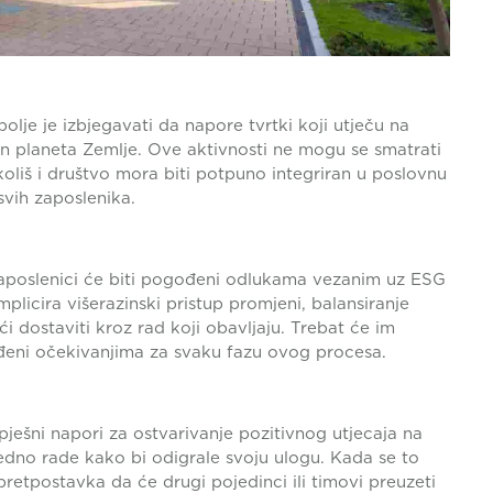
olje je izbjegavati da napore tvrtki koji utječu na
an planeta Zemlje. Ove aktivnosti ne mogu se smatrati
oliš i društvo mora biti potpuno integriran u poslovnu
 svih zaposlenika.
poslenici će biti pogođeni odlukama vezanim uz ESG
mplicira višerazinski pristup promjeni, balansiranje
 dostaviti kroz rad koji obavljaju. Trebat će im
ođeni očekivanjima za svaku fazu ovog procesa.
ješni napori za ostvarivanje pozitivnog utjecaja na
edno rade kako bi odigrale svoju ulogu. Kada se to
pretpostavka da će drugi pojedinci ili timovi preuzeti