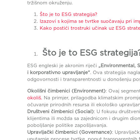
tržišnom okruženju.
Što je to ESG strategija?
Izazovi s kojima se tvrtke suočavaju pri im
Kako postići trostruki učinak uz ESG strate
Što je to ESG strategij
ESG engleski je akronim riječi
„Environmental, 
i korporativno upravljanje“
.
Ova strategija nagl
odgovornosti i transparentnosti u donošenju po
Okolišni čimbenici (Environment)
: Ovaj segment
okoliš.
Na primjer, prilagodba klimatskim promje
očuvanje prirodnih resursa ili ekološko upravlj
Društveni čimbenici (Social)
: U fokusu društven
klijentima ili možda sa zajednicom i drugim dion
poboljšanje politike zapošljavanja.
Upravljački čimbenici (Governance)
: Upravljač
unutarnje procese tvrtke, poput transparentnih fi