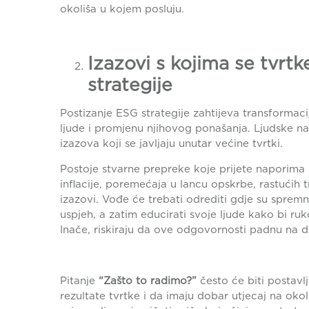
okoliša u kojem posluju.
Izazovi s kojima se tvrtk
strategije
Postizanje ESG strategije zahtijeva transformac
ljude i promjenu njihovog ponašanja. Ljudske na
izazova koji se javljaju unutar većine tvrtki.
Postoje stvarne prepreke koje prijete naporima 
inflacije, poremećaja u lancu opskrbe, rastućih t
izazovi. Vođe će trebati odrediti gdje su sprem
uspjeh, a zatim educirati svoje ljude kako bi ruk
Inače, riskiraju da ove odgovornosti padnu na dn
Pitanje
“Zašto to radimo?”
često će biti postavlj
rezultate tvrtke i da imaju dobar utjecaj na okol