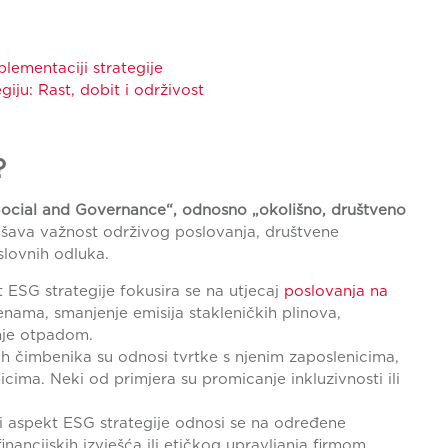
plementaciji strategije
giju: Rast, dobit i održivost
a?
Social and Governance“, odnosno „okolišno, društveno
ašava važnost održivog poslovanja, društvene
slovnih odluka.
 ESG strategije fokusira se na utjecaj
poslovanja na
nama, smanjenje emisija stakleničkih plinova,
anje otpadom.
ih čimbenika su odnosi tvrtke s njenim zaposlenicima,
icima. Neki od primjera su promicanje inkluzivnosti ili
ki aspekt ESG strategije odnosi se na određene
nancijskih izvješća ili etičkog upravljanja firmom.