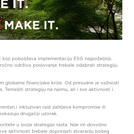
st koji poboljšava implementaciju ESG najpoželjniji.
goročno održivo poslovanje trebale odabrati strategiju
ekom globalne financijske krize. Od presudne je važnosti
. Temeljiti strategiju na njemu, ali i sve aktivnosti i
arentan i inkluzivan rast zahtjeva kompromise ili
 pokazuju drugačiji uzorak.
oritete u svoje strategije rasta. Nije im dovoljno
hove aktivnosti trebale doprinijeti stvaranju boljeg