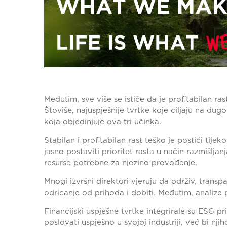
Međutim, sve više se ističe da je profitabilan ra
Štoviše, najuspješnije tvrtke koje ciljaju na du
koja objedinjuje ova tri učinka.
Stabilan i profitabilan rast teško je postići tij
jasno postaviti prioritet rasta u način razmišljanja
resurse potrebne za njezino provođenje.
Mnogi izvršni direktori vjeruju da održiv, transp
odricanje od prihoda i dobiti. Međutim, analize
Financijski uspješne tvrtke integrirale su ESG pri
poslovati uspješno u svojoj industriji, već bi nji