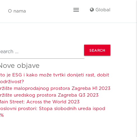
menu
Global
O nama
earch
Nove objave
to je ESG i kako može tvrtki donijeti rast, dobit
 održivost?
ržište maloprodajnog prostora Zagreba H1 2023
ržište uredskog prostora Zagreba Q3 2023
ain Street: Across the World 2023
oslovni prostori: Stopa slobodnih ureda ispod
2%