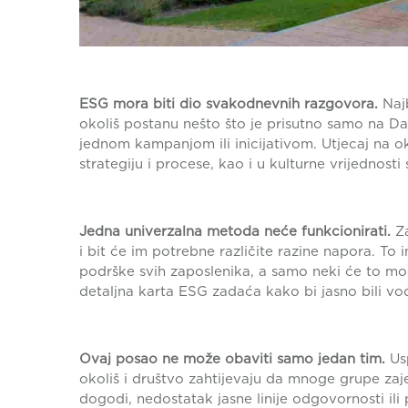
ESG mora biti dio svakodnevnih razgovora.
Najb
okoliš postanu nešto što je prisutno samo na D
jednom kampanjom ili inicijativom. Utjecaj na ok
strategiju i procese, kao i u kulturne vrijednosti
Jedna univerzalna metoda neće funkcionirati.
Za
i bit će im potrebne različite razine napora. To i
podrške svih zaposlenika, a samo neki će to moći
detaljna karta ESG zadaća kako bi jasno bili v
Ovaj posao ne može obaviti samo jedan tim.
Usp
okoliš i društvo zahtijevaju da mnoge grupe zaj
dogodi, nedostatak jasne linije odgovornosti ili 