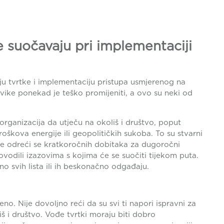
e suočavaju pri implementaciji
iju tvrtke i implementaciju pristupa usmjerenog na
vike ponekad je teško promijeniti, a ovo su neki od
organizacija da utječu na okoliš i društvo, poput
roškova energije ili geopolitičkih sukoba. To su stvarni
ne odreći se kratkoročnih dobitaka za dugoročni
ovodili izazovima s kojima će se suočiti tijekom puta.
o svih lista ili ih beskonačno odgađaju.
eno. Nije dovoljno reći da su svi ti napori ispravni za
iš i društvo. Vođe tvrtki moraju biti dobro