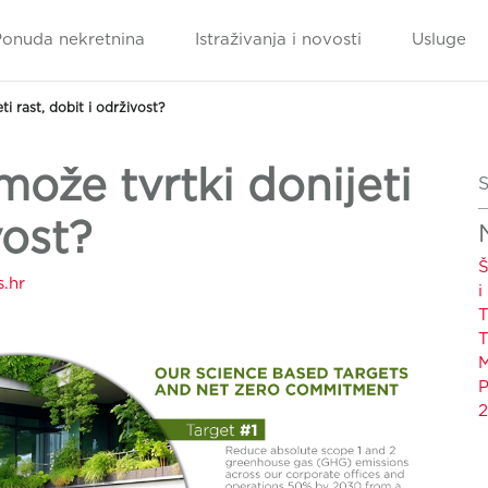
Ponuda nekretnina
Istraživanja i novosti
Usluge
ti rast, dobit i održivost?
može tvrtki donijeti
S
vost?
Š
.hr
i
T
T
M
P