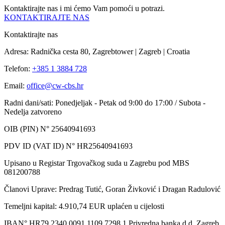
Kontaktirajte nas i mi ćemo Vam pomoći u potrazi.
KONTAKTIRAJTE NAS
Kontaktirajte nas
Adresa: Radnička cesta 80, Zagrebtower | Zagreb | Croatia
Telefon:
+385 1 3884 728
Email:
office@cw-cbs.hr
Radni dani/sati: Ponedjeljak - Petak od 9:00 do 17:00 / Subota -
Nedelja zatvoreno
OIB (PIN) N° 25640941693
PDV ID (VAT ID) N° HR25640941693
Upisano u Registar Trgovačkog suda u Zagrebu pod MBS
081200788
Članovi Uprave: Predrag Tutić, Goran Živković i Dragan Radulović
Temeljni kapital: 4.910,74 EUR uplaćen u cijelosti
IBAN° HR79 2340 0091 1109 7298 1 Privredna banka d.d. Zagreb,