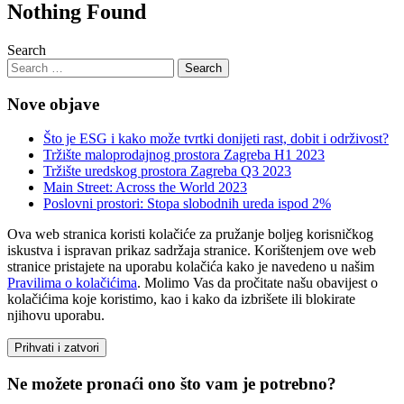
Nothing Found
Search
Nove objave
Što je ESG i kako može tvrtki donijeti rast, dobit i održivost?
Tržište maloprodajnog prostora Zagreba H1 2023
Tržište uredskog prostora Zagreba Q3 2023
Main Street: Across the World 2023
Poslovni prostori: Stopa slobodnih ureda ispod 2%
Ova web stranica koristi kolačiće za pružanje boljeg korisničkog
iskustva i ispravan prikaz sadržaja stranice. Korištenjem ove web
stranice pristajete na uporabu kolačića kako je navedeno u našim
Pravilima o kolačićima
. Molimo Vas da pročitate našu obavijest o
kolačićima koje koristimo, kao i kako da izbrišete ili blokirate
njihovu uporabu.
Prihvati i zatvori
Ne možete pronaći ono što vam je potrebno?