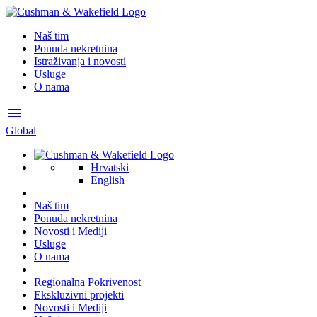
Naš tim
Ponuda nekretnina
Istraživanja i novosti
Usluge
O nama
menu
Global
Hrvatski
English
Naš tim
Ponuda nekretnina
Novosti i Mediji
Usluge
O nama
Regionalna Pokrivenost
Ekskluzivni projekti
Novosti i Mediji