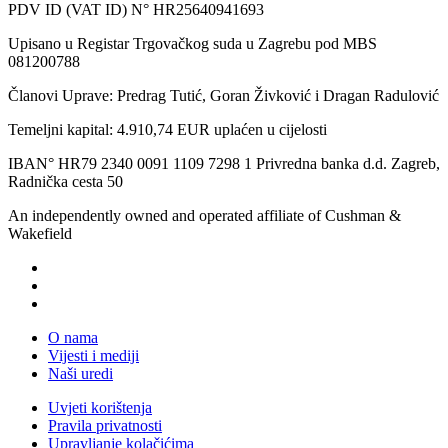
PDV ID (VAT ID) N° HR25640941693
Upisano u Registar Trgovačkog suda u Zagrebu pod MBS
081200788
Članovi Uprave: Predrag Tutić, Goran Živković i Dragan Radulović
Temeljni kapital: 4.910,74 EUR uplaćen u cijelosti
IBAN° HR79 2340 0091 1109 7298 1 Privredna banka d.d. Zagreb,
Radnička cesta 50
An independently owned and operated affiliate of Cushman &
Wakefield
O nama
Vijesti i mediji
Naši uredi
Uvjeti korištenja
Pravila privatnosti
Upravljanje kolačićima