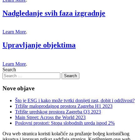
Nadgledanje svih faza izgradnje
Learn More
.
Upravljanje objektima
Learn More
.
Search
Nove objave
Što je ESG i kako može tvrtki donijeti rast, dobit i održivost?
Tržište maloprodajnog prostora Zagreba H1 2023
Tržište uredskog prostora Zagreba Q3 2023
Main Street: Across the World 2023
Poslovni prostori: Stopa slobodnih ureda ispod 2%
Ova web stranica koristi kolačiće za pružanje boljeg korisničkog
iskustva i ispravan prikaz sadržaja stranice. Korištenjem ove web