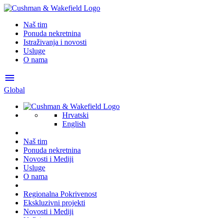
Naš tim
Ponuda nekretnina
Istraživanja i novosti
Usluge
O nama
menu
Global
Hrvatski
English
Naš tim
Ponuda nekretnina
Novosti i Mediji
Usluge
O nama
Regionalna Pokrivenost
Ekskluzivni projekti
Novosti i Mediji