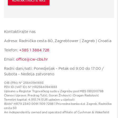
KONTAKTIRAJTE NAS
Kontaktirajte nas
Adresa: Radnička cesta 80, Zagrebtower | Zagreb | Croatia
Telefon:
+385 1 3884 728
Email:
office@cw-cbs.hr
Radni dani/sati: Ponedjeljak - Petak od 9:00 do 17:00 /
Subota - Nedelja zatvoreno
OIB (PIN) N° 25640941693
PDV ID (VAT ID) N° HR25640941693
Upisano u Registar Trgovačkog suda u Zagrebu pod MBS 081200788
Članovi Uprave: Predrag Tutić, Goran Živković i Dragan Radulović
Temeljni kapital: 4.910,74 EUR uplaćen u cijelosti
IBAN° HR79 2340 0091 1109 7298 1 Privredna banka d.d. Zagreb, Radnička
cesta 50
An independently owned and operated affiliate of Cushman & Wakefield