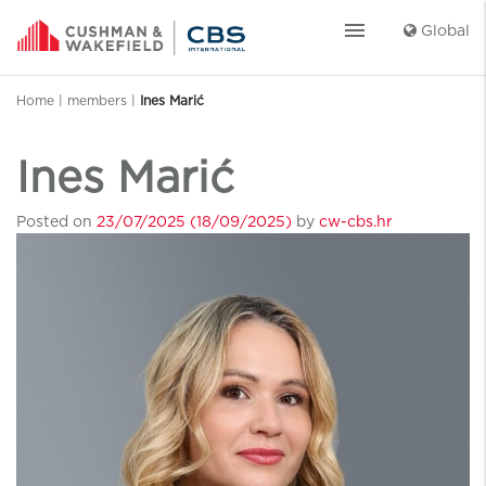
menu
Global
Home
|
members
|
Ines Marić
Ines Marić
Posted on
23/07/2025
(18/09/2025)
by
cw-cbs.hr