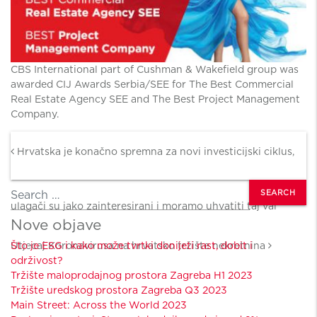
CBS International part of Cushman & Wakefield group was
awarded CIJ Awards Serbia/SEE for The Best Commercial
Real Estate Agency SEE and The Best Project Management
Company.
Post navigation
Hrvatska je konačno spremna za novi investicijski ciklus,
Search
ulagači su jako zainteresirani i moramo uhvatiti taj val
Nove objave
Utjecaj Koronavirusa na hrvatsko tržište nekretnina
Što je ESG i kako može tvrtki donijeti rast, dobit i
održivost?
Tržište maloprodajnog prostora Zagreba H1 2023
Tržište uredskog prostora Zagreba Q3 2023
Main Street: Across the World 2023