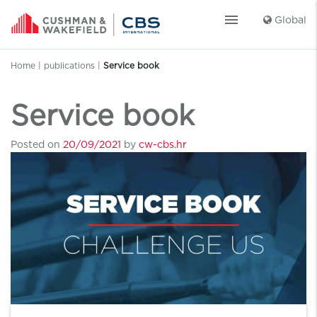
menu
Global
Home
|
publications
|
Service book
Service book
Posted on
20/09/2021
by
cw-cbs.hr
Post navigation