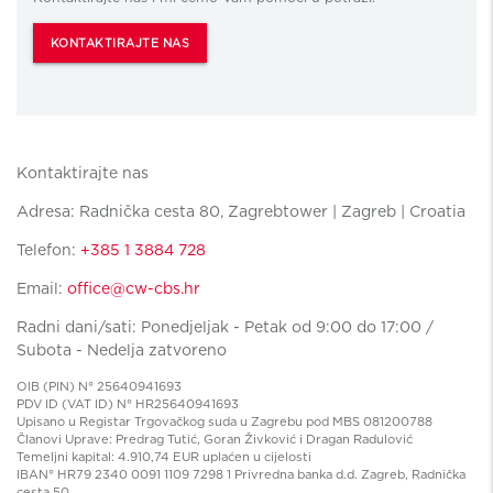
KONTAKTIRAJTE NAS
Kontaktirajte nas
Adresa: Radnička cesta 80, Zagrebtower | Zagreb | Croatia
Telefon:
+385 1 3884 728
Email:
office@cw-cbs.hr
Radni dani/sati: Ponedjeljak - Petak od 9:00 do 17:00 /
Subota - Nedelja zatvoreno
OIB (PIN) N° 25640941693
PDV ID (VAT ID) N° HR25640941693
Upisano u Registar Trgovačkog suda u Zagrebu pod MBS 081200788
Članovi Uprave: Predrag Tutić, Goran Živković i Dragan Radulović
Temeljni kapital: 4.910,74 EUR uplaćen u cijelosti
IBAN° HR79 2340 0091 1109 7298 1 Privredna banka d.d. Zagreb, Radnička
cesta 50