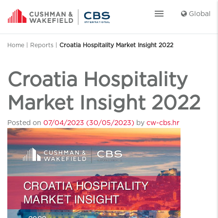
menu
Global
Home
|
Reports
|
Croatia Hospitality Market Insight 2022
Croatia Hospitality
Market Insight 2022
Posted on
07/04/2023
(30/05/2023)
by
cw-cbs.hr