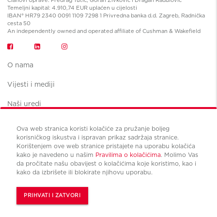
Temeljni kapital: 4.910,74 EUR uplaćen u cijelosti
IBAN° HR79 2340 0091 1109 7298 1 Privredna banka d.d. Zagreb, Radnička
cesta 50
An independently owned and operated affiliate of Cushman & Wakefield
O nama
Vijesti i mediji
Naši uredi
Ova web stranica koristi kolačiće za pružanje boljeg
korisničkog iskustva i ispravan prikaz sadržaja stranice.
Korištenjem ove web stranice pristajete na uporabu kolačića
kako je navedeno u našim
Pravilima o kolačićima
. Molimo Vas
Uvjeti korištenja
da pročitate našu obavijest o kolačićima koje koristimo, kao i
Pravila privatnosti
kako da izbrišete ili blokirate njihovu uporabu.
Upravljanje kolačićima
© Copyright Cushman & Wakefield CBS international 2024.
PRIHVATI I ZATVORI
All Rights Reserved.