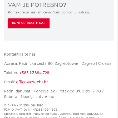
VAM JE POTREBNO?
Kontaktirajte nas i mi ćemo Vam pomoći u potrazi.
KONTAKTIRAJTE NAS
Kontaktirajte nas
Adresa: Radnička cesta 80, Zagrebtower | Zagreb | Croatia
Telefon:
+385 1 3884 728
Email:
office@cw-cbs.hr
Radni dani/sati: Ponedjeljak - Petak od 9:00 do 17:00 /
Subota - Nedelja zatvoreno
OIB (PIN) N° 25640941693
PDV ID (VAT ID) N° HR25640941693
Upisano u Registar Trgovačkog suda u Zagrebu pod MBS 081200788
Članovi Uprave: Predrag Tutić, Goran Živković i Dragan Radulović