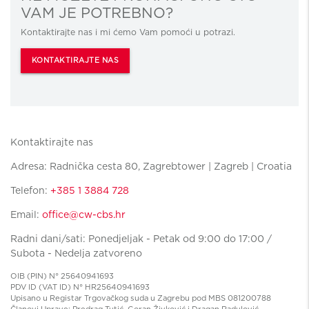
VAM JE POTREBNO?
Kontaktirajte nas i mi ćemo Vam pomoći u potrazi.
KONTAKTIRAJTE NAS
Kontaktirajte nas
Adresa: Radnička cesta 80, Zagrebtower | Zagreb | Croatia
Telefon:
+385 1 3884 728
Email:
office@cw-cbs.hr
Radni dani/sati: Ponedjeljak - Petak od 9:00 do 17:00 /
Subota - Nedelja zatvoreno
OIB (PIN) N° 25640941693
PDV ID (VAT ID) N° HR25640941693
Upisano u Registar Trgovačkog suda u Zagrebu pod MBS 081200788
Članovi Uprave: Predrag Tutić, Goran Živković i Dragan Radulović