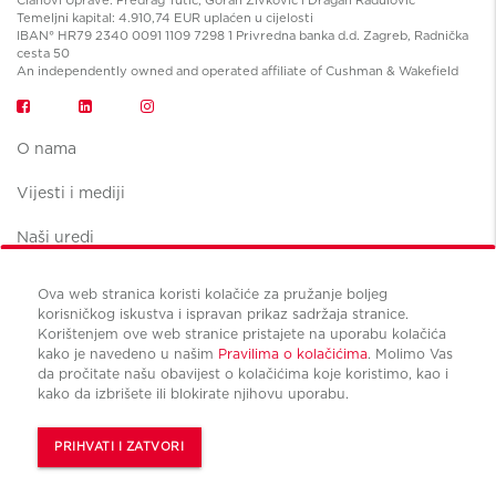
Temeljni kapital: 4.910,74 EUR uplaćen u cijelosti
IBAN° HR79 2340 0091 1109 7298 1 Privredna banka d.d. Zagreb, Radnička
cesta 50
An independently owned and operated affiliate of Cushman & Wakefield
O nama
Vijesti i mediji
Naši uredi
Ova web stranica koristi kolačiće za pružanje boljeg
korisničkog iskustva i ispravan prikaz sadržaja stranice.
Korištenjem ove web stranice pristajete na uporabu kolačića
kako je navedeno u našim
Pravilima o kolačićima
. Molimo Vas
Uvjeti korištenja
da pročitate našu obavijest o kolačićima koje koristimo, kao i
Pravila privatnosti
kako da izbrišete ili blokirate njihovu uporabu.
Upravljanje kolačićima
© Copyright Cushman & Wakefield CBS international 2024.
PRIHVATI I ZATVORI
All Rights Reserved.