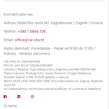
Kontaktirajte nas
Adresa: Radnička cesta 80, Zagrebtower | Zagreb | Croatia
Telefon:
+385 1 3884 728
Email:
office@cw-cbs.hr
Radni dani/sati: Ponedjeljak - Petak od 9:00 do 17:00 /
Subota - Nedelja zatvoreno
OIB (PIN) N° 25640941693
PDV ID (VAT ID) N° HR25640941693
Upisano u Registar Trgovačkog suda u Zagrebu pod MBS 081200788
Članovi Uprave: Predrag Tutić, Goran Živković i Dragan Radulović
Temeljni kapital: 4.910,74 EUR uplaćen u cijelosti
IBAN° HR79 2340 0091 1109 7298 1 Privredna banka d.d. Zagreb, Radnička
cesta 50
An independently owned and operated affiliate of Cushman & Wakefield
O nama