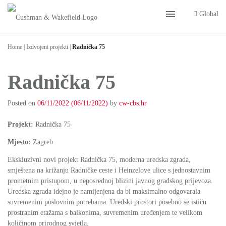
menu
Global
Home
|
Izdvojeni projekti
|
Radnička 75
Radnička 75
Posted on
06/11/2022
(06/11/2022)
by
cw-cbs.hr
Projekt:
Radnička 75
Mjesto:
Zagreb
Ekskluzivni novi projekt Radnička 75, moderna uredska zgrada,
smještena na križanju Radničke ceste i Heinzelove ulice s jednostavnim
prometnim pristupom, u neposrednoj blizini javnog gradskog prijevoza.
Uredska zgrada idejno je namijenjena da bi maksimalno odgovarala
suvremenim poslovnim potrebama. Uredski prostori posebno se ističu
prostranim etažama s balkonima, suvremenim uređenjem te velikom
količinom prirodnog svjetla.