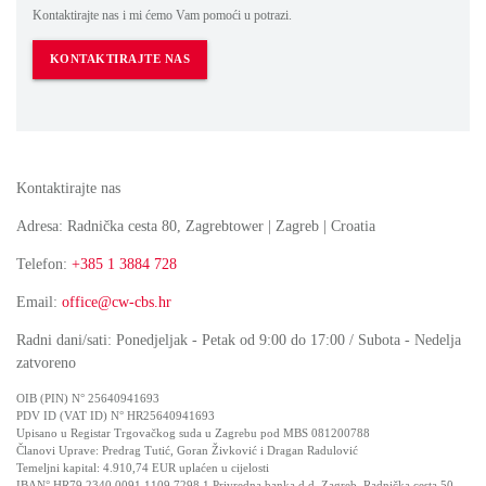
Kontaktirajte nas i mi ćemo Vam pomoći u potrazi.
KONTAKTIRAJTE NAS
Kontaktirajte nas
Adresa: Radnička cesta 80, Zagrebtower | Zagreb | Croatia
Telefon:
+385 1 3884 728
Email:
office@cw-cbs.hr
Radni dani/sati: Ponedjeljak - Petak od 9:00 do 17:00 / Subota - Nedelja
zatvoreno
OIB (PIN) N° 25640941693
PDV ID (VAT ID) N° HR25640941693
Upisano u Registar Trgovačkog suda u Zagrebu pod MBS 081200788
Članovi Uprave: Predrag Tutić, Goran Živković i Dragan Radulović
Temeljni kapital: 4.910,74 EUR uplaćen u cijelosti
IBAN° HR79 2340 0091 1109 7298 1 Privredna banka d.d. Zagreb, Radnička cesta 50