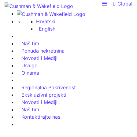
menu
Global
Hrvatski
English
Naš tim
Ponuda nekretnina
Novosti i Mediji
Usluge
O nama
Regionalna Pokrivenost
Ekskluzivni projekti
Novosti i Mediji
Naš tim
Kontaktirajte nas