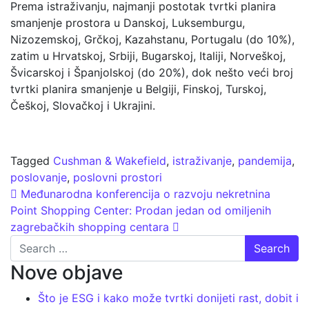
Prema istraživanju, najmanji postotak tvrtki planira
smanjenje prostora u Danskoj, Luksemburgu,
Nizozemskoj, Grčkoj, Kazahstanu, Portugalu (do 10%),
zatim u Hrvatskoj, Srbiji, Bugarskoj, Italiji, Norveškoj,
Švicarskoj i Španjolskoj (do 20%), dok nešto veći broj
tvrtki planira smanjenje u Belgiji, Finskoj, Turskoj,
Češkoj, Slovačkoj i Ukrajini.
Tagged
Cushman & Wakefield
,
istraživanje
,
pandemija
,
poslovanje
,
poslovni prostori
Post navigation
Međunarodna konferencija o razvoju nekretnina
Point Shopping Center: Prodan jedan od omiljenih
zagrebačkih shopping centara
Search
Nove objave
Što je ESG i kako može tvrtki donijeti rast, dobit i