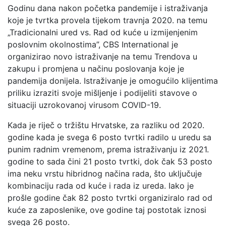
Godinu dana nakon početka pandemije i istraživanja
koje je tvrtka provela tijekom travnja 2020. na temu
„Tradicionalni ured vs. Rad od kuće u izmijenjenim
poslovnim okolnostima”, CBS International je
organizirao novo istraživanje na temu Trendova u
zakupu i promjena u načinu poslovanja koje je
pandemija donijela. Istraživanje je omogućilo klijentima
priliku izraziti svoje mišljenje i podijeliti stavove o
situaciji uzrokovanoj virusom COVID-19.
Kada je riječ o tržištu Hrvatske, za razliku od 2020.
godine kada je svega 6 posto tvrtki radilo u uredu sa
punim radnim vremenom, prema istraživanju iz 2021.
godine to sada čini 21 posto tvrtki, dok čak 53 posto
ima neku vrstu hibridnog načina rada, što uključuje
kombinaciju rada od kuće i rada iz ureda. Iako je
prošle godine čak 82 posto tvrtki organiziralo rad od
kuće za zaposlenike, ove godine taj postotak iznosi
svega 26 posto.