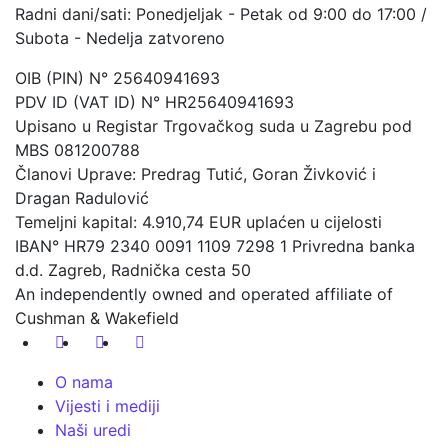
Radni dani/sati: Ponedjeljak - Petak od 9:00 do 17:00 /
Subota - Nedelja zatvoreno
OIB (PIN) N° 25640941693
PDV ID (VAT ID) N° HR25640941693
Upisano u Registar Trgovačkog suda u Zagrebu pod
MBS 081200788
Članovi Uprave: Predrag Tutić, Goran Živković i
Dragan Radulović
Temeljni kapital: 4.910,74 EUR uplaćen u cijelosti
IBAN° HR79 2340 0091 1109 7298 1 Privredna banka
d.d. Zagreb, Radnička cesta 50
An independently owned and operated affiliate of
Cushman & Wakefield
O nama
Vijesti i mediji
Naši uredi