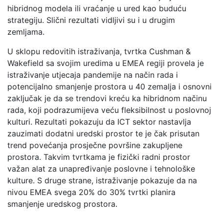
hibridnog modela ili vraćanje u ured kao buduću
strategiju. Slični rezultati vidljivi su i u drugim
zemljama.
U sklopu redovitih istraživanja, tvrtka Cushman &
Wakefield sa svojim uredima u EMEA regiji provela je
istraživanje utjecaja pandemije na način rada i
potencijalno smanjenje prostora u 40 zemalja i osnovni
zaključak je da se trendovi kreću ka hibridnom načinu
rada, koji podrazumijeva veću fleksibilnost u poslovnoj
kulturi. Rezultati pokazuju da ICT sektor nastavlja
zauzimati dodatni uredski prostor te je čak prisutan
trend povećanja prosječne površine zakupljene
prostora. Takvim tvrtkama je fizički radni prostor
važan alat za unapređivanje poslovne i tehnološke
kulture. S druge strane, istraživanje pokazuje da na
nivou EMEA svega 20% do 30% tvrtki planira
smanjenje uredskog prostora.