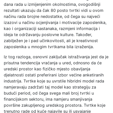
dana rada u izmijenjenim okolnostima, ovogodišnji
rezultati ukazuju da čak 80 posto tvrtki vidi u ovom
načinu rada brojne nedostatke, od čega su najveći
izazovi u načinu ocjenjivanja i motivacije zaposlenika,
kao i organizaciji sastanaka, razmjeni informacija i
ideja te održavanju poslovne kulture. Također,
zabilježen je i pad učinkovitosti, ali je kreativnost
zaposlenika u mnogim tvrtkama bila izraženija.
Iz tog razloga, osnovni zaključak istraživanja jest da je
prisutna tendencija vraćanja u ured, odnosno da će
uredski prostor kao fizičko mjesto obavljanja
djelatnosti ostati preferirani izbor većine anketiranih
industrija. Tvrtke koje su uvrstile hibridni model rada
namjeravaju zadržati taj model kao strategiju za
budući period, od čega svega mali broj tvrtki u
financijskom sektoru, ima namjeru smanjivanja
površine zakupljenog uredskog prostora. Tvrtke koje
trenutno rade od kuće najavile su ili usvajanje