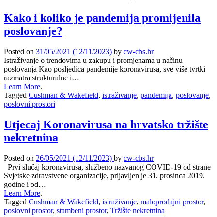
Kako i koliko je pandemija promijenila
poslovanje?
Posted on
31/05/2021
(12/11/2023)
by
cw-cbs.hr
Istraživanje o trendovima u zakupu i promjenama u načinu
poslovanja Kao posljedica pandemije koronavirusa, sve više tvrtki
razmatra strukturalne i…
Learn More
.
Tagged
Cushman & Wakefield
,
istraživanje
,
pandemija
,
poslovanje
,
poslovni prostori
Utjecaj Koronavirusa na hrvatsko tržište
nekretnina
Posted on
26/05/2021
(12/11/2023)
by
cw-cbs.hr
Prvi slučaj koronavirusa, službeno nazvanog COVID-19 od strane
Svjetske zdravstvene organizacije, prijavljen je 31. prosinca 2019.
godine i od…
Learn More
.
Tagged
Cushman & Wakefield
,
istraživanje
,
maloprodajni prostor
,
poslovni prostor
,
stambeni prostor
,
Tržište nekretnina