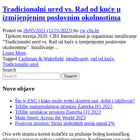
Tradicionalni ured vs. Rad od kuće u
izmijenjenim poslovnim okolnostima
Posted on
26/05/2021
(12/11/2023)
by
cw-cbs.hr
Tijekom travnja 2020. CBS International je organizirao istraživanje
"Tradicionalni ured vs. Rad od kuće u izmijenjenim poslovnim
okolnostima". Istraživanje…
Learn More
.
Tagged
Cushman & Wakefield
,
istraživanje
,
rad od kuće
,
Tradicionalni ured
Search
Nove objave
Što je ESG i kako može tvrtki donijeti rast, dobit i održivost?
Tržište maloprodajnog prostora Zagreba H1 2023
Tržište uredskog prostora Zagreba Q3 2023
Main Street: Across the World 2023
Poslovni prostori: Stopa slobodnih ureda ispod 2%
Ova web stranica koristi kolačiće za pružanje boljeg korisničkog
iskustva i ispravan prikaz sadržaja stranice. Korištenjem ove web