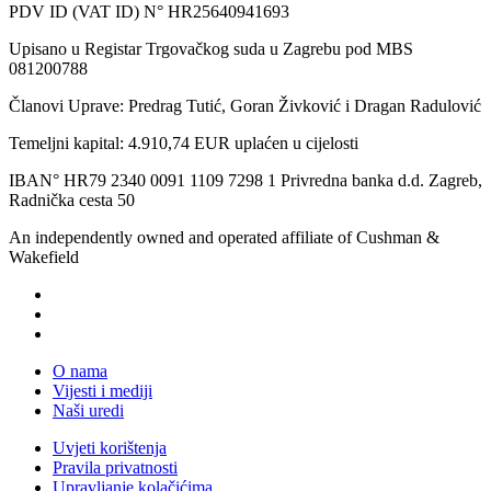
PDV ID (VAT ID) N° HR25640941693
Upisano u Registar Trgovačkog suda u Zagrebu pod MBS
081200788
Članovi Uprave: Predrag Tutić, Goran Živković i Dragan Radulović
Temeljni kapital: 4.910,74 EUR uplaćen u cijelosti
IBAN° HR79 2340 0091 1109 7298 1 Privredna banka d.d. Zagreb,
Radnička cesta 50
An independently owned and operated affiliate of Cushman &
Wakefield
O nama
Vijesti i mediji
Naši uredi
Uvjeti korištenja
Pravila privatnosti
Upravljanje kolačićima