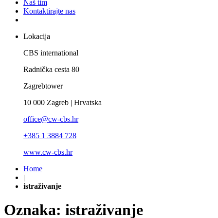
Naš tim
Kontaktirajte nas
Lokacija
CBS international
Radnička cesta 80
Zagrebtower
10 000 Zagreb | Hrvatska
office@cw-cbs.hr
+385 1 3884 728
www.cw-cbs.hr
Home
|
istraživanje
Oznaka:
istraživanje