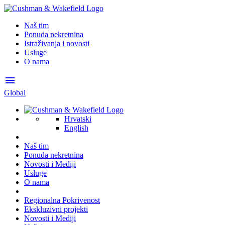
Naš tim
Ponuda nekretnina
Istraživanja i novosti
Usluge
O nama
menu
Global
Hrvatski
English
Naš tim
Ponuda nekretnina
Novosti i Mediji
Usluge
O nama
Regionalna Pokrivenost
Ekskluzivni projekti
Novosti i Mediji