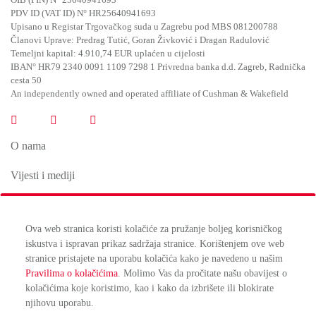
OIB (PIN) N° 25640941693
PDV ID (VAT ID) N° HR25640941693
Upisano u Registar Trgovačkog suda u Zagrebu pod MBS 081200788
Članovi Uprave: Predrag Tutić, Goran Živković i Dragan Radulović
Temeljni kapital: 4.910,74 EUR uplaćen u cijelosti
IBAN° HR79 2340 0091 1109 7298 1 Privredna banka d.d. Zagreb, Radnička
cesta 50
An independently owned and operated affiliate of Cushman & Wakefield
O nama
Vijesti i mediji
Naši uredi
Ova web stranica koristi kolačiće za pružanje boljeg korisničkog
iskustva i ispravan prikaz sadržaja stranice. Korištenjem ove web
stranice pristajete na uporabu kolačića kako je navedeno u našim
Pravilima o kolačićima
. Molimo Vas da pročitate našu obavijest o
Uvjeti korištenja
kolačićima koje koristimo, kao i kako da izbrišete ili blokirate
Pravila privatnosti
njihovu uporabu.
Upravljanje kolačićima