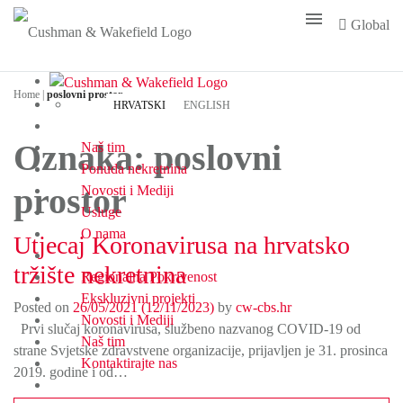
menu
Global
Home
|
poslovni prostor
HRVATSKI
ENGLISH
Oznaka:
poslovni
Naš tim
Ponuda nekretnina
prostor
Novosti i Mediji
Usluge
O nama
Utjecaj Koronavirusa na hrvatsko
tržište nekretnina
Regionalna Pokrivenost
Ekskluzivni projekti
Posted on
26/05/2021
(12/11/2023)
by
cw-cbs.hr
Novosti i Mediji
Prvi slučaj koronavirusa, službeno nazvanog COVID-19 od
Naš tim
strane Svjetske zdravstvene organizacije, prijavljen je 31. prosinca
Kontaktirajte nas
2019. godine i od…