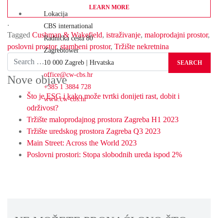
LEARN MORE
Lokacija
.
CBS international
Tagged
Cushman & Wakefield
,
istraživanje
,
maloprodajni prostor
,
Radnička cesta 80
poslovni prostor
,
stambeni prostor
,
Tržište nekretnina
Zagrebtower
Search
10 000 Zagreb | Hrvatska
office@cw-cbs.hr
Nove objave
+385 1 3884 728
Što je ESG i kako može tvrtki donijeti rast, dobit i
www.cw-cbs.hr
održivost?
Tržište maloprodajnog prostora Zagreba H1 2023
Tržište uredskog prostora Zagreba Q3 2023
Main Street: Across the World 2023
Poslovni prostori: Stopa slobodnih ureda ispod 2%