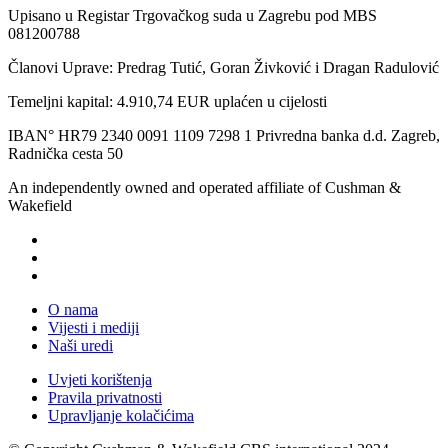
Upisano u Registar Trgovačkog suda u Zagrebu pod MBS
081200788
Članovi Uprave: Predrag Tutić, Goran Živković i Dragan Radulović
Temeljni kapital: 4.910,74 EUR uplaćen u cijelosti
IBAN° HR79 2340 0091 1109 7298 1 Privredna banka d.d. Zagreb,
Radnička cesta 50
An independently owned and operated affiliate of Cushman &
Wakefield
O nama
Vijesti i mediji
Naši uredi
Uvjeti korištenja
Pravila privatnosti
Upravljanje kolačićima