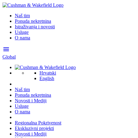
Naš tim
Ponuda nekretnina
Istraživanja i novosti
Usluge
O nama
menu
Global
Hrvatski
English
Naš tim
Ponuda nekretnina
Novosti i Mediji
Usluge
O nama
Regionalna Pokrivenost
Ekskluzivni projekti
Novosti i Mediji