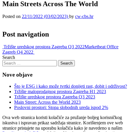
Main Streets Across The World
Posted on
22/11/2022
(03/02/2023)
by
cw-cbs.hr
Post navigation
Tržište uredskog prostora Zagreba Q3 2022
Marketbeat Office
Zagreb Q4 2022
Search
Nove objave
Što je ESG i kako može tvrtki donijeti rast, dobit i održivost?
Tržište maloprodajnog prostora Zagreba H1 2023
Tržište uredskog prostora Zagreba Q3 2023
Main Street: Across the World 2023
Poslovni prostori: Stopa slobodnih ureda ispod 2%
Ova web stranica koristi kolačiće za pružanje boljeg korisničkog
iskustva i ispravan prikaz sadržaja stranice. Korištenjem ove web
stranice pristajete na uporabu kolačića kako je navedeno u našim