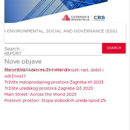
Post navigation
ENVIRONMENTAL, SOCIAL AND GOVERNANCE (ESG)
Search
REPORT
Nove objave
Main Streets Across The World
Što je ESG i kako može tvrtki donijeti rast, dobit i
održivost?
Tržište maloprodajnog prostora Zagreba H1 2023
Tržište uredskog prostora Zagreba Q3 2023
Main Street: Across the World 2023
Poslovni prostori: Stopa slobodnih ureda ispod 2%