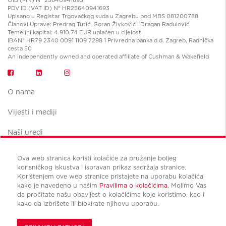
PDV ID (VAT ID) N° HR25640941693
Upisano u Registar Trgovačkog suda u Zagrebu pod MBS 081200788
Članovi Uprave: Predrag Tutić, Goran Živković i Dragan Radulović
Temeljni kapital: 4.910,74 EUR uplaćen u cijelosti
IBAN° HR79 2340 0091 1109 7298 1 Privredna banka d.d. Zagreb, Radnička
cesta 50
An independently owned and operated affiliate of Cushman & Wakefield
O nama
Vijesti i mediji
Naši uredi
Ova web stranica koristi kolačiće za pružanje boljeg
korisničkog iskustva i ispravan prikaz sadržaja stranice.
Korištenjem ove web stranice pristajete na uporabu kolačića
kako je navedeno u našim
Pravilima o kolačićima
. Molimo Vas
Uvjeti korištenja
da pročitate našu obavijest o kolačićima koje koristimo, kao i
Pravila privatnosti
kako da izbrišete ili blokirate njihovu uporabu.
Upravljanje kolačićima
© Copyright Cushman & Wakefield CBS international 2024.