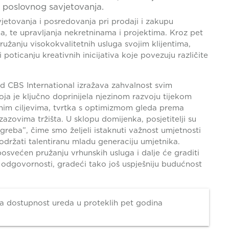
i poslovnog savjetovanja.
jetovanja i posredovanja pri prodaji i zakupu
a, te upravljanja nekretninama i projektima. Kroz pet
užanju visokokvalitetnih usluga svojim klijentima,
 poticanju kreativnih inicijativa koje povezuju različite
 CBS International izražava zahvalnost svim
oja je ključno doprinijela njezinom razvoju tijekom
nim ciljevima, tvrtka s optimizmom gleda prema
azovima tržišta. U sklopu domijenka, posjetitelji su
agreba”, čime smo željeli istaknuti važnost umjetnosti
održati talentiranu mladu generaciju umjetnika.
svećen pružanju vrhunskih usluga i dalje će graditi
odgovornosti, gradeći tako još uspješniju budućnost
ja dostupnost ureda u proteklih pet godina