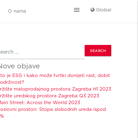
menu
Global
O nama
earch
Nove objave
to je ESG i kako može tvrtki donijeti rast, dobit
 održivost?
ržište maloprodajnog prostora Zagreba H1 2023
ržište uredskog prostora Zagreba Q3 2023
ain Street: Across the World 2023
oslovni prostori: Stopa slobodnih ureda ispod
2%