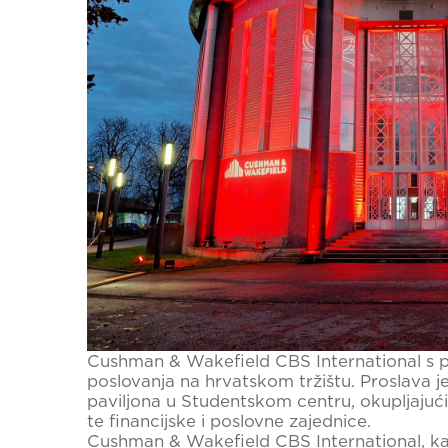
Cushman & Wakefield CBS International s p
poslovanja na hrvatskom tržištu. Proslava 
paviljona u Studentskom centru, okupljajući
te financijske i poslovne zajednice.
Cushman & Wakefield CBS International, kao 