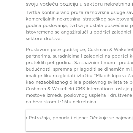
svoju vodeću poziciju u sektoru nekretnina 
Tvrtka kontinuirano pruža raznovrsne usluge sav
komercijalnih nekretnina, strateškog savjetovanj
godina poslovanja, tvrtka je ostala posvećena pr
istovremeno se angažirajući u podršci zajednici i
sektore društva.
Proslavom pete godišnjice, Cushman & Wakefield
partnerima, suradnicima i zajednici na podršci k
proteklih pet godina. Sa snažnim timom i preda
budućnosti, spremna prilagoditi se dinamičnim iz
imali priliku razgledati izložbu “Mladih kipara Z
kao nezaobilaznog dijela poslovnog svijeta te p
Cushman & Wakefield CBS International ostaje po
mostove između poslovnog uspjeha i društvene 
na hrvatskom tržištu nekretnina.
Post navigation
Potražnja, ponuda i cijene: Očekuje se najman