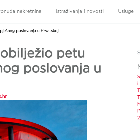
Ponuda nekretnina
Istraživanja i novosti
Usluge
uspješnog poslovanja u Hrvatskoj
obilježio petu
S
nog poslovanja u
Š
i
T
.hr
T
M
P