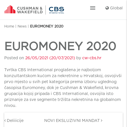
menu
Global
Home
|
News
|
EUROMONEY 2020
EUROMONEY 2020
Posted on
26/05/2021
(20/07/2021)
by
cw-cbs.hr
Tvrtka CBS International proglašena je najboljom
konzultantskom kućom za nekretnine u Hrvatskoj, osvojivši
prvo mjesto u svih pet kategorija prema izboru uglednog
časopisa Euromoney, dok je Cushman & Wakefield, krovna
grupacija kojoj pripada i CBS International, osvojila isto
priznanje za sve segmente tržišta nekretnina na globalnom
nivou.
Post navigation
Deliiicije
NOVI EKSLUZIVNI MANDAT