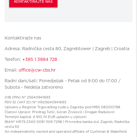
KONTAKTIRAJTE NAS
Kontaktirajte nas
Adresa: Radnička cesta 80, Zagrebtower | Zagreb | Croatia
Telefon:
+385 1 3884 728
Email:
office@cw-cbs.hr
Radni dani/sati: Ponedjeljak - Petak od 9:00 do 17:00 /
Subota - Nedelja zatvoreno
OIB (PIN) N° 25640941693
PDV ID (VAT ID) N° HR25640941693
Upisano u Registar Trgovačkog suda u Zagrebu pod MBS 081200788
Članovi Uprave: Predrag Tutić, Goran Živković i Dragan Radulović
Temeljni kapital: 4.910,74 EUR uplaćen u cijelosti
IBAN° HR79 2340 0091 1109 7298 1 Privredna banka d.d. Zagreb, Radnička
cesta 50
An independently owned and operated affiliate of Cushman & Wakefield